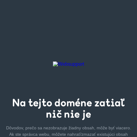
Na tejto
doméne zatiaľ
nič nie je
Dôvodov, prečo sa nezobrazuje žiadny obsah, môže byť
viacero.
Ak ste správca webu, môžete nahrať/zmazať
existujúci obsah